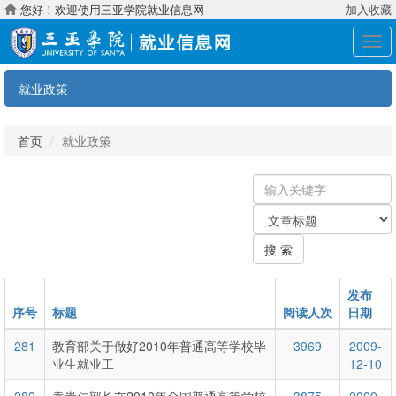
您好！欢迎使用三亚学院就业信息网
加入收藏
展
开
导
就业政策
航
首页
就业政策
输
入
关
关
键
键
字
搜 索
字：
类
型
发布
序号
标题
阅读人次
日期
281
教育部关于做好2010年普通高等学校毕
3969
2009-
业生就业工
12-10