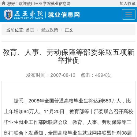
您好！欢迎使用三亚学院就业信息网
加入收藏
展
开
导
当前位置:
首页
就业政策
正文
航
教育、人事、劳动保障等部委采取五项新
举措促
发布时间：2007-08-13 点击：4994次
2008
559
据悉，
年全国普通高校毕业生将达到
万人，比
64
11
20
上年增加
万人。
月
日，教育部等十部委联合召开高校
毕业生就业工作部际联席会议，教育、人事、劳动保障等三
08
部门联合下发通知，全国高校毕业生就业网络联盟针对
届