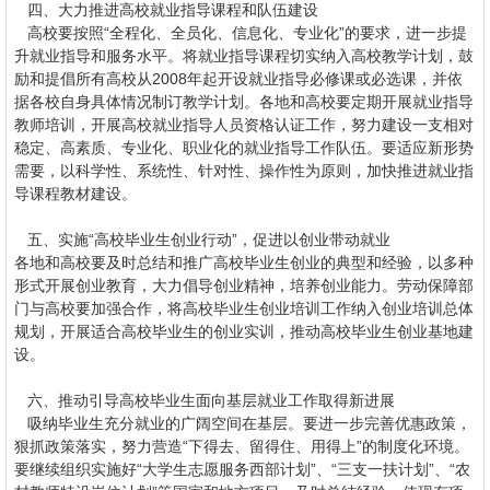
四、大力推进高校就业指导课程和队伍建设
高校要按照“全程化、全员化、信息化、专业化”的要求，进一步提
升就业指导和服务水平。将就业指导课程切实纳入高校教学计划，鼓
励和提倡所有高校从2008年起开设就业指导必修课或必选课，并依
据各校自身具体情况制订教学计划。各地和高校要定期开展就业指导
教师培训，开展高校就业指导人员资格认证工作，努力建设一支相对
稳定、高素质、专业化、职业化的就业指导工作队伍。要适应新形势
需要，以科学性、系统性、针对性、操作性为原则，加快推进就业指
导课程教材建设。
五、实施“高校毕业生创业行动”，促进以创业带动就业
各地和高校要及时总结和推广高校毕业生创业的典型和经验，以多种
形式开展创业教育，大力倡导创业精神，培养创业能力。劳动保障部
门与高校要加强合作，将高校毕业生创业培训工作纳入创业培训总体
规划，开展适合高校毕业生的创业实训，推动高校毕业生创业基地建
设。
六、推动引导高校毕业生面向基层就业工作取得新进展
吸纳毕业生充分就业的广阔空间在基层。要进一步完善优惠政策，
狠抓政策落实，努力营造“下得去、留得住、用得上”的制度化环境。
要继续组织实施好“大学生志愿服务西部计划”、“三支一扶计划”、“农