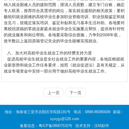
纳入就业困难人员的援助范围，摸清人员底数，建立专门台账，确定
专人联系，推荐符合其需求的岗位，落实就业援助的相关政策；要积
极组织就业困难的高校毕业生参加职业资格培训、职业技能鉴定和就
业见习，按规定落实培训、鉴定补贴和见习基本生活补助。各地要对
离校回原籍的零就业家庭未就业毕业生实施重点帮扶，提供有针对性
的就业服务和岗位帮助。各地要采取综合措施，力争到2008年底，
使半数以上返回原籍登记失业的毕业生能够实现就业。
八、加大对高校毕业生就业工作的经费支持力度
促进高校毕业生就业是全社会就业工作的重要内容，各地应根据就
业新形势和就业工作任务要求，按照《就业促进法》及有关规定，从
就业专项资金中安排一部分用于做好高校毕业生就业工作。
上一页
下一页
地址：海南省三亚市吉阳区学院路191号
电话：0898-88386609
邮箱：
syxyjy@126.com
备案信息：
粤ICP备08007532号
技术支持：汉码软件