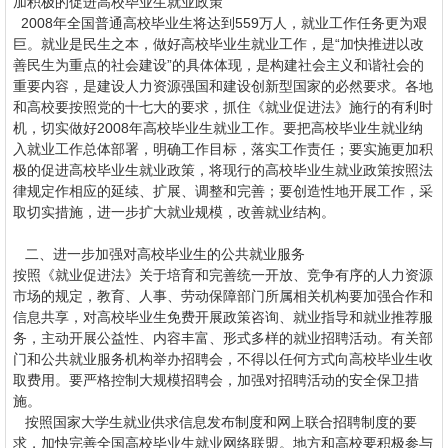
加积极的促进高校毕业生就业政策
2008年全国普通高校毕业生将达到559万人，就业工作任务更为艰
巨。就业是民生之本，做好高校毕业生就业工作，是“加快推进以改
善民生为重点的社会建设”的具体体现，是构建社会主义和谐社会的
重要内容，是建设人力资源强国和建设创新型国家的必然要求。各地
和高校要按照党的十七大的要求，抓住《就业促进法》施行的有利时
机，切实做好2008年高校毕业生就业工作。要把高校毕业生就业纳
入就业工作总体部署，明确工作目标，落实工作责任；要实施更加积
极的促进高校毕业生就业政策，将现行的高校毕业生就业政策按照法
律规定作相应的延续、扩展、调整和完善；要创造性地开展工作，采
取切实措施，进一步扩大就业规模，改善就业结构。
二、进一步加强对高校毕业生的公共就业服务
按照《就业促进法》关于培育和完善统一开放、竞争有序的人力资源
市场的规定，教育、人事、劳动保障部门所属相关机构要加强合作和
信息共享，对高校毕业生免费开展政策咨询、就业指导和就业推荐服
务，主动开展公益性、内容丰富、形式多样的就业招聘活动。有关部
门和公共就业服务机构举办招聘会，不得以任何方式向高校毕业生收
取费用。要严格控制大规模招聘会，加强对招聘活动的安全保卫措
施。
按照国家大学生就业供求信息发布制度和网上联合招聘制度的要
求，加快完善全国高校毕业生就业网络联盟。地方和高校要积极参与