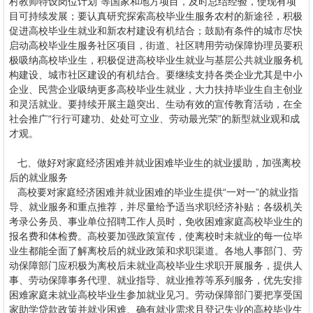
村教师特设岗位计划”等国家和地方项目，及时总结经验，使现有项
目可持续发展；要认真研究探索高校毕业生服务农村的新途径，积极
促进高校毕业生就业和新农村建设有机结合；鼓励有条件的城市尽快
启动高校毕业生服务社区项目，街道、社区聘用劳动保障协理员要积
极吸纳高校毕业生，积极促进高校毕业生就业与基层公共就业服务机
构建设、城市社区建设的有机结合。要继续支持各类企业尤其是中小
企业、民营企业吸纳更多高校毕业生就业，大力扶持毕业生自主创业
和灵活就业。要持续开展主题突出、生动有效的宣传教育活动，在全
社会推广“行行可建功、处处可立业、劳动最光荣”的新型就业观和成
才观。
七、做好对家庭经济困难并就业困难毕业生的就业援助，加强离校
后的就业服务
高校要对家庭经济困难并就业困难的毕业生提供“一对一”的就业指
导、就业服务和重点推荐，并尽量给予适当求职经济补贴；各级机关
考录公务员、事业单位招聘工作人员时，免收困难家庭高校毕业生的
报名费和体检费。高校要加强政策宣传，使离校时未就业的每一位毕
业生都能全面了解离校后的就业政策和求职渠道。各地人事部门、劳
动保障部门应积极为离校后未就业高校毕业生求职开展服务，提供人
事、劳动保障事务代理、就业指导、就业推荐等系列服务，优先安排
困难家庭未就业高校毕业生参加就业见习。劳动保障部门要把享受国
家助学贷款政策并就业困难、确有就业需求且登记失业的高校毕业生