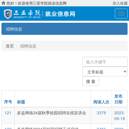
您好！欢迎使用三亚学院就业信息网
加入收藏
展
开
导
招聘信息
航
首页
招聘信息
输
入
关
关
键
键
字
搜 索
字：
类
型
发布
序号
标题
阅读人次
日期
121
多益网络24届秋季校园招聘在线宣讲会
3379
2023-
09-18