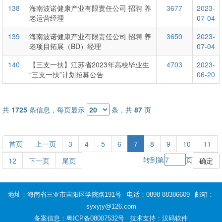
138
海南波诺健康产业有限责任公司 招聘 养
3677
2023-
老运营经理
07-04
139
海南波诺健康产业有限责任公司 招聘 养
3650
2023-
老项目拓展（BD）经理
07-04
140
【三支一扶】江苏省2023年高校毕业生
4703
2023-
“三支一扶”计划招募公告
06-20
共
1725
条信息，每页显示
条，共
87
页
首页
上一页
3
4
5
6
7
8
9
10
11
转到第
页
12
下一页
尾页
地址：海南省三亚市吉阳区学院路191号
电话：0898-88386609
邮箱：
syxyjy@126.com
备案信息：
粤ICP备08007532号
技术支持：汉码软件