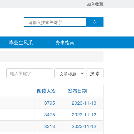
加入收藏
毕业生风采
办事指南
输
关
搜 索
入
键
关
字
键
阅读人次
类
发布日期
字：
型
3795
2023-11-13
3475
2023-11-12
3313
2023-11-12