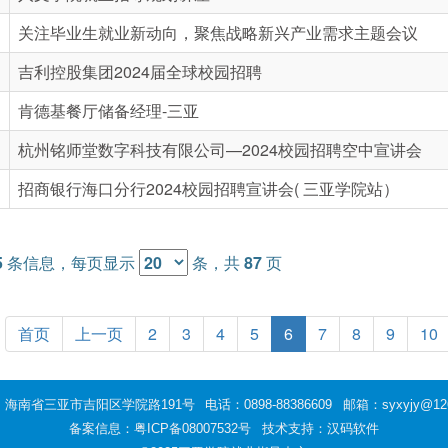
关注毕业生就业新动向，聚焦战略新兴产业需求主题会议
吉利控股集团2024届全球校园招聘
肯德基餐厅储备经理-三亚
杭州铭师堂数字科技有限公司—2024校园招聘空中宣讲会
招商银行海口分行2024校园招聘宣讲会( 三亚学院站）
5
条信息，每页显示
条，共
87
页
首页
上一页
2
3
4
5
6
7
8
9
10
：海南省三亚市吉阳区学院路191号
电话：0898-88386609
邮箱：syxyjy@12
备案信息：
粤ICP备08007532号
技术支持：汉码软件