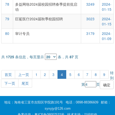
78
多益网络2024届校园招聘春季提前批启
3249
2024-
动
01-15
79
巨鲨医疗2024届秋季校园招聘
3023
2024-
01-15
80
审计专员
3179
2024-
01-09
共
1725
条信息，每页显示
条，共
87
页
转
首页
上一页
1
2
3
4
5
6
7
8
9
到
下一页
尾页
第
页
地址：海南省三亚市吉阳区学院路191号
电话：0898-88386609
邮箱：
syxyjy@126.com
备案信息：
粤ICP备08007532号
技术支持：汉码软件