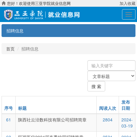
您好！欢迎使用三亚学院就业信息网
加入收藏
展
开
导
招聘信息
航
首页
招聘信息
输
入
关
关
键
键
字
搜 索
字：
类
型
发布
序号
标题
阅读人次
日期
61
陕西社云泾数科技有限公司招聘简章
2804
2024-
03-19