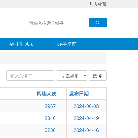
加入收藏
毕业生风采
办事指南
输
关
搜 索
入
键
关
字
键
阅读人次
类
发布日期
字：
型
2967
2024-06-03
2840
2024-04-19
3280
2024-04-16