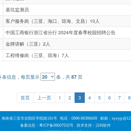
基坑监测员
客户服务岗（三亚、海口、琼海、文昌）10人
中国工商银行浙江省分行 2024年度春季校园招聘公告
金牌讲解（三亚）2人
工程维修岗（三亚、琼海）7人
5
条信息，每页显示
条，共
87
页
首页
上一页
1
2
3
4
5
6
7
8
：海南省三亚市吉阳区学院路191号
电话：0898-88386609
邮箱：syxyjy@12
备案信息：
粤ICP备08007532号
技术支持：汉码软件