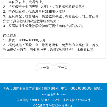
1、本科及以上，俄语专业。
2、持有俄语专业四级证书或以上，有教师资格证者优先；
2、普通话标准，俄语发音标准和表达流畅；
3、服从调配，吃苦耐劳，热爱教育事业，有责任心，对工作认真
负责；具备较强的课堂教学组织能力；
4、应届毕业生或无教学经验者可提供岗前培训和实习。
岗位待遇：
1、薪资：7000--10000元/月
2、福利补贴：五险一金，带薪寒暑假，免费单身公寓住宿，首次
到岗报销交通费，节假日补贴，教师资格证补贴，水电补贴等。
上一页
下一页
地址：海南省三亚市吉阳区学院路191号
电话：0898-88386609
邮箱：
syxyjy@126.com
备案信息：
粤ICP备08007532号
技术支持：汉码软件
©2025三亚学院就业指导中心