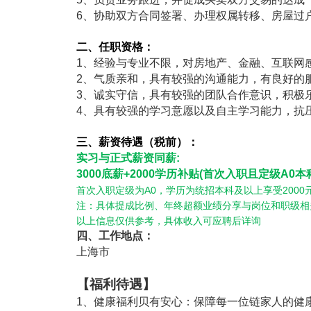
6
、协助双方合同签署、办理权属转移、房屋过
二、任职资格：
1
、经验与专业不限，对房地产、金融、互联网
2
、气质亲和，具有较强的沟通能力，有良好的
3
、诚实守信，具有较强的团队合作意识，积极
4
、具有较强的学习意愿以及自主学习能力，抗
三、薪资待遇（税前）：
实习与正式薪资同薪
:
3000
底薪
+2000
学历补贴
(
首次入职且定级
A0
本
首次入职定级为
A0
，学历为统招本科及以上享受
2000
注：具体提成比例、年终超额业绩分享与岗位和职级相
以上信息仅供参考，具体收入可应聘后详询
四、工作地点：
上海市
【福利待遇】
1
、健康福利贝有安心：保障每一位链家人的健