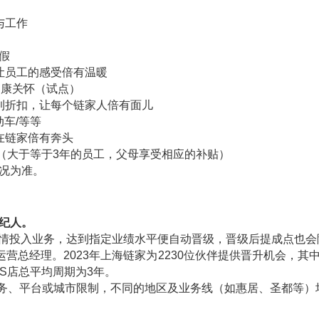
与工作
假
让员工的感受倍有温暖
健康关怀（试点）
利折扣，让每个链家人倍有面儿
动车
/
等等
在链家倍有奔头
（大于等于
3
年的员工，父母享受相应的补贴）
况为准。
纪人。
情投入业务，达到指定业绩水平便自动晋级，晋级后提成点也会
运营总经理。
2023
年上海链家为
2230
位伙伴提供晋升机会，其
S
店总平均周期为
3
年。
务、平台或城市限制，不同的地区及业务线（如惠居、圣都等）