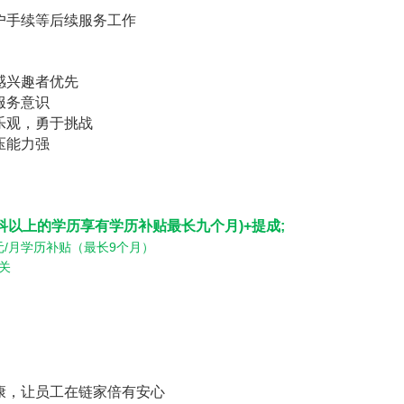
户手续等后续服务工作
感兴趣者优先
服务意识
乐观，勇于挑战
压能力强
科以上的学历享有学历补贴最长九个月
)+
提成
;
元
/
月学历补贴（最长
9
个月）
关
康，让员工在链家倍有安心