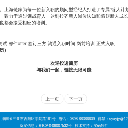
。上海链家为每一位新入职的顾问型经纪人打造了专属“链人计划
，致力于通过训战育人，达到拉齐新人岗位认知和缩短新人成
也都会接受相应的培训。
复试
-
邮件
offer-
签订三方
-
沟通入职时间
-
岗前培训
-
正式入职
简历）
欢迎投递简历
与我们一起，链接无限可能
上一页
下一页
：海南省三亚市吉阳区学院路191号
电话：0898-88386609
邮箱：syxyjy@12
备案信息：
粤ICP备08007532号
技术支持：汉码软件