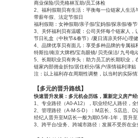
商业保险
/
贝壳格林互助
/
员工体检
2
、福利假期贝有生活：平衡每一位链家人生活
带薪年假、法定节假日
福利假期：女神假期
/
亲子假
/
宝妈假
/
探亲假
/
春节
3
、关怀福利贝有温暖：公司关怀每个链家人，
节日礼盒（中秋节
&
春节）
/
夏日清凉关怀
/
心理
4
、品牌优享贝有面儿：享受多种品牌的专属福
特斯拉
/
南京大牌档
/
宝岛眼镜
/
贝壳保洁
/
九号电
5
、长期职业贝有奔头：助力员工的长期职业，
链家内部佣金折扣
/
居住积分
/
落户
/
亲情福利津贴
注：以上福利存在周期性调整，以当时的实际情
【多元的晋升路线】
快速晋升发展：多元机会历练，重新定义房产经
1
、专业路径（
A0-A12
），职业经纪人路径，全
2
、管理路径（
A-M-S-D
）：
M
店长、
S
店总、
D
经纪人晋升至
M
店长一般为期
0.5
年
-1
年，晋升至
3
、跨平台
/
业务、跨城市路径：发展不受所在业