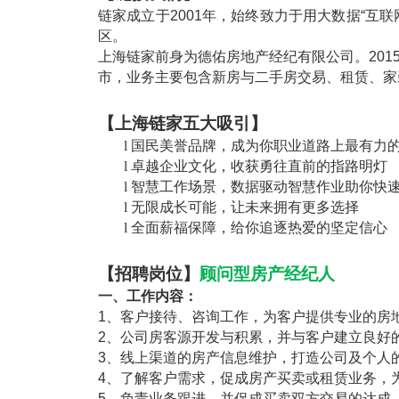
链家成立于
2001
年，始终致力于用大数据“互联
区。
上海链家前身为德佑房地产经纪有限公司。
201
市，业务主要包含新房与二手房交易、租赁、家
【上海链家五大吸引】
l
国民美誉品牌，成为你职业道路上最有力
l
卓越企业文化，收获勇往直前的指路明灯
l
智慧工作场景，数据驱动智慧作业助你快
l
无限成长可能，让未来拥有更多选择
l
全面薪福保障，给你追逐热爱的坚定信心
【招聘岗位】
顾问型房产经纪人
一、工作内容：
1
、客户接待、咨询工作，为客户提供专业的房
2
、公司房客源开发与积累，并与客户建立良好
3
、线上渠道的房产信息维护，打造公司及个人
4
、了解客户需求，促成房产买卖或租赁业务，
5
、负责业务跟进，并促成买卖双方交易的达成