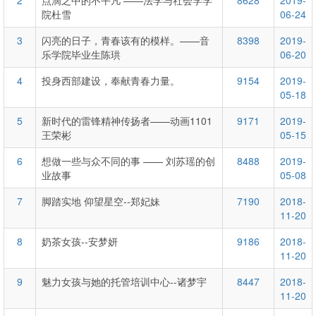
2
点滴之中的不平凡 ——法学与社会学学
8628
2019-
院杜雪
06-24
3
闪亮的日子，青春该有的模样。——音
8398
2019-
乐学院毕业生陈珙
06-20
4
投身西部建设，奉献青春力量。
9154
2019-
05-18
5
新时代的雷锋精神传扬者——动画1101
9171
2019-
王荣彬
05-15
6
想做一些与众不同的事 —— 刘苏瑶的创
8488
2019-
业故事
05-08
7
脚踏实地 仰望星空--郑妃妹
7190
2018-
11-20
8
奶茶女孩--安梦妍
9186
2018-
11-20
9
魅力女孩与她的托管培训中心--诸梦宇
8447
2018-
11-20