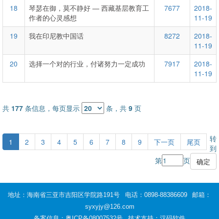
18
琴瑟在御，莫不静好 — 西藏基层教育工
7677
2018-
作者的心灵感想
11-19
19
我在印尼教中国话
8272
2018-
11-19
20
选择一个对的行业，付诸努力一定成功
7917
2018-
11-19
共
177
条信息，每页显示
条，共
9
页
转
1
2
3
4
5
6
7
8
9
下一页
尾页
到
第
页
地址：海南省三亚市吉阳区学院路191号
电话：0898-88386609
邮箱：
syxyjy@126.com
备案信息：
粤ICP备08007532号
技术支持：汉码软件