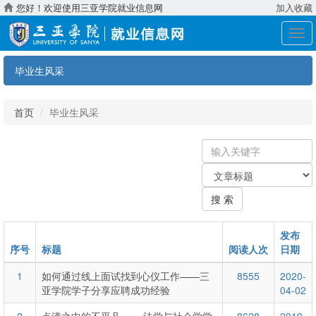
您好！欢迎使用三亚学院就业信息网
加入收藏
展
开
导
毕业生风采
航
首页
毕业生风采
输
入
关
关
键
键
字
搜 索
字：
类
型
发布
序号
标题
阅读人次
日期
1
如何通过线上面试找到心仪工作——三
8555
2020-
亚学院学子分享应聘成功经验
04-02